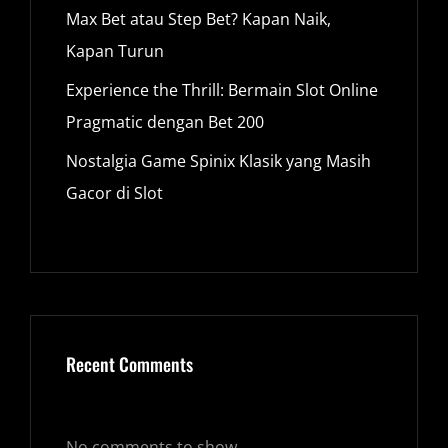
Max Bet atau Step Bet? Kapan Naik,
Kapan Turun
Experience the Thrill: Bermain Slot Online
Pragmatic dengan Bet 200
Nostalgia Game Spinix Klasik yang Masih
Gacor di Slot
Recent Comments
No comments to show.