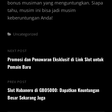
bonus musiman yang menguntungkan. Siapa
tahu, musim ini bisa jadi musim
keberuntungan Anda!
Categories
Uncategorized
Post
NEXT POST
Next
navigation
Promosi dan Penawaran Eksklusif di Link Slot untuk
Post
Pemain Baru
PREV POST
Previous
Slot Habanero di GBO5000: Dapatkan Keuntungan
Post
Besar Sekarang Juga