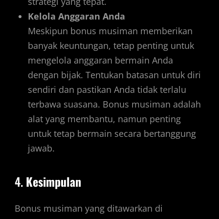
strategi yang tepat.
Kelola Anggaran Anda
Meskipun bonus musiman memberikan
banyak keuntungan, tetap penting untuk
mengelola anggaran bermain Anda
dengan bijak. Tentukan batasan untuk diri
sendiri dan pastikan Anda tidak terlalu
terbawa suasana. Bonus musiman adalah
alat yang membantu, namun penting
untuk tetap bermain secara bertanggung
jawab.
4.
Kesimpulan
Bonus musiman yang ditawarkan di