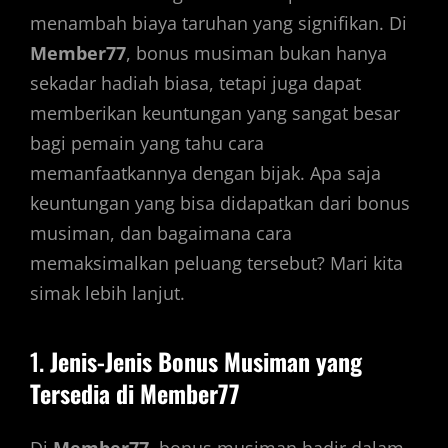
menambah biaya taruhan yang signifikan. Di
Member77
, bonus musiman bukan hanya
sekadar hadiah biasa, tetapi juga dapat
memberikan keuntungan yang sangat besar
bagi pemain yang tahu cara
memanfaatkannya dengan bijak. Apa saja
keuntungan yang bisa didapatkan dari bonus
musiman, dan bagaimana cara
memaksimalkan peluang tersebut? Mari kita
simak lebih lanjut.
1.
Jenis-Jenis Bonus Musiman yang
Tersedia di Member77
Di
Member77
, bonus musiman hadir dalam