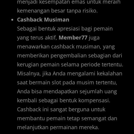
menjadi kesempatan emas untuk meraih
kemenangan besar tanpa risiko.
Cashback Musiman
Sebagai bentuk apresiasi bagi pemain
yang terus aktif,
Member77
juga
menawarkan cashback musiman, yang
memberikan pengembalian sebagian dari
kerugian pemain selama periode tertentu.
Misalnya, jika Anda mengalami kekalahan
saat bermain slot pada musim tertentu,
Anda bisa mendapatkan sejumlah uang
kembali sebagai bentuk kompensasi.
Cashback ini sangat berguna untuk
membantu pemain tetap semangat dan
melanjutkan permainan mereka.