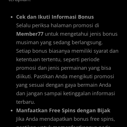
Cek dan Ikuti Informasi Bonus
Selalu periksa halaman promosi di
Member77
untuk mengetahui jenis bonus
musiman yang sedang berlangsung.
Setiap bonus biasanya memiliki syarat dan
ketentuan tertentu, seperti periode
promosi dan jenis permainan yang bisa
diikuti. Pastikan Anda mengikuti promosi
yang sesuai dengan gaya bermain Anda
dan jangan sampai ketinggalan informasi
terbaru.
Manfaatkan Free Spins dengan Bijak
Jika Anda mendapatkan bonus free spins,