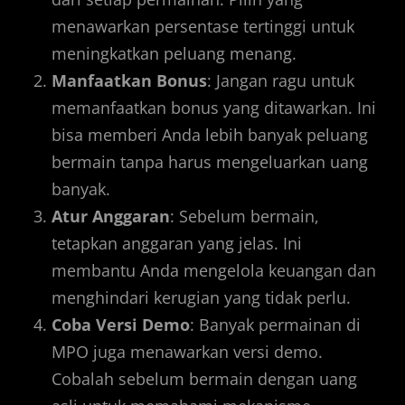
menawarkan persentase tertinggi untuk
meningkatkan peluang menang.
Manfaatkan Bonus
: Jangan ragu untuk
memanfaatkan bonus yang ditawarkan. Ini
bisa memberi Anda lebih banyak peluang
bermain tanpa harus mengeluarkan uang
banyak.
Atur Anggaran
: Sebelum bermain,
tetapkan anggaran yang jelas. Ini
membantu Anda mengelola keuangan dan
menghindari kerugian yang tidak perlu.
Coba Versi Demo
: Banyak permainan di
MPO juga menawarkan versi demo.
Cobalah sebelum bermain dengan uang