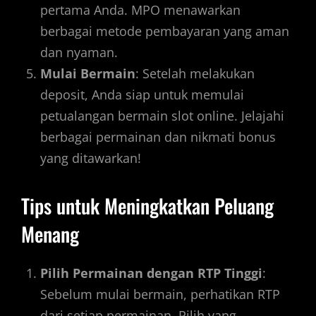
pertama Anda. MPO menawarkan
berbagai metode pembayaran yang aman
dan nyaman.
Mulai Bermain
: Setelah melakukan
deposit, Anda siap untuk memulai
petualangan bermain slot online. Jelajahi
berbagai permainan dan nikmati bonus
yang ditawarkan!
Tips untuk Meningkatkan Peluang
Menang
Pilih Permainan dengan RTP Tinggi
:
Sebelum mulai bermain, perhatikan RTP
dari setiap permainan. Pilih yang