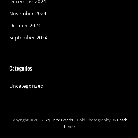
December 2024
November 2024
October 2024
September 2024
Categories
Uncategorized
Copyright © 2026
Exquisite Goods
|
Bold Photography By
Catch
Themes