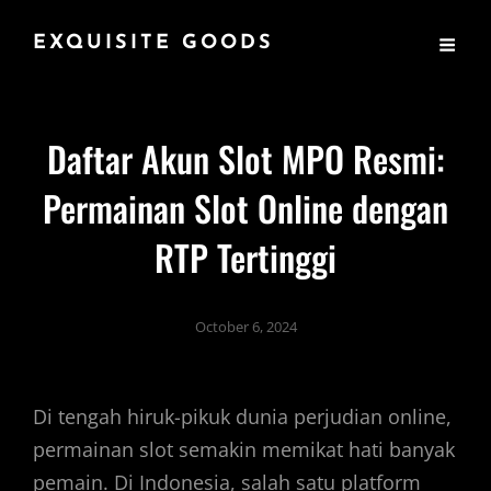
EXQUISITE GOODS
Daftar Akun Slot MPO Resmi:
Permainan Slot Online dengan
RTP Tertinggi
October 6, 2024
Di tengah hiruk-pikuk dunia perjudian online,
permainan slot semakin memikat hati banyak
pemain. Di Indonesia, salah satu platform