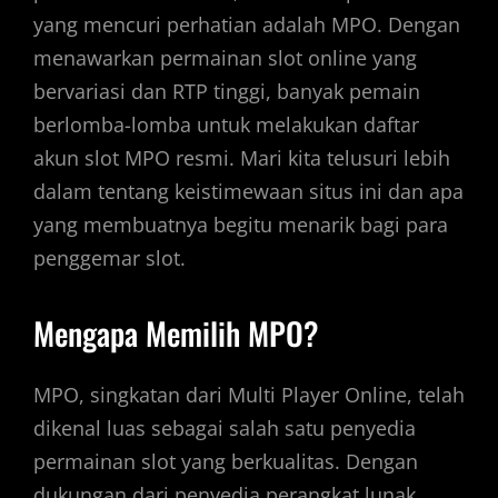
yang mencuri perhatian adalah MPO. Dengan
menawarkan permainan slot online yang
bervariasi dan RTP tinggi, banyak pemain
berlomba-lomba untuk melakukan daftar
akun slot MPO resmi. Mari kita telusuri lebih
dalam tentang keistimewaan situs ini dan apa
yang membuatnya begitu menarik bagi para
penggemar slot.
Mengapa Memilih MPO?
MPO, singkatan dari Multi Player Online, telah
dikenal luas sebagai salah satu penyedia
permainan slot yang berkualitas. Dengan
dukungan dari penyedia perangkat lunak