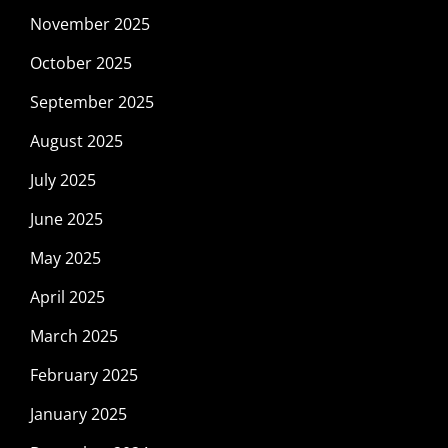
November 2025
October 2025
September 2025
August 2025
July 2025
June 2025
May 2025
April 2025
March 2025
February 2025
January 2025