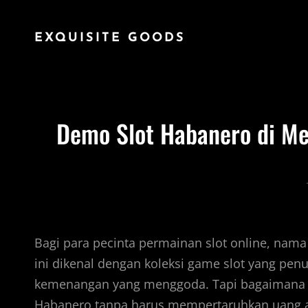
EXQUISITE GOODS
Demo Slot Habanero di M
Bagi para pecinta permainan slot online, nama 
ini dikenal dengan koleksi game slot yang pen
kemenangan yang menggoda. Tapi bagaimana k
Habanero tanpa harus mempertaruhkan uang a