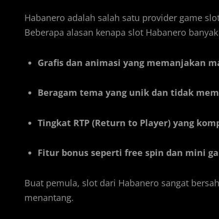
Habanero adalah salah satu provider game slot
Beberapa alasan kenapa slot Habanero banyak d
Grafis dan animasi yang memanjakan m
Beragam tema yang unik dan tidak me
Tingkat RTP (Return to Player) yang komp
Fitur bonus seperti free spin dan mini 
Buat pemula, slot dari Habanero sangat bers
menantang.