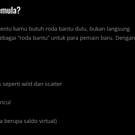
emula?
Tentu kamu butuh roda bantu dulu, bukan langsung
 sebagai “roda bantu” untuk para pemain baru. Dengan
seperti wild dan scatter
ncul
 berupa saldo virtual)