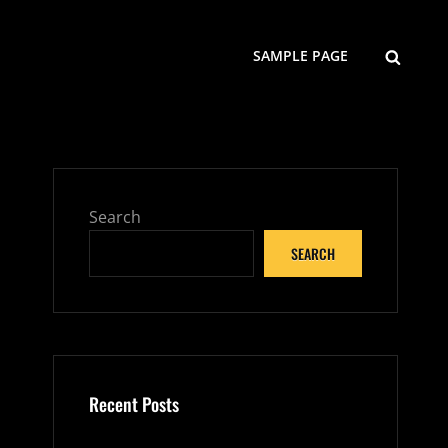
SEARCH
SAMPLE PAGE
Search
SEARCH
Recent Posts