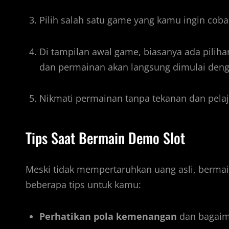
Pilih salah satu game yang kamu ingin coba, 
Di tampilan awal game, biasanya ada pilihan
dan permainan akan langsung dimulai denga
Nikmati permainan tanpa tekanan dan pelaja
Tips Saat Bermain Demo Slot
Meski tidak mempertaruhkan uang asli, bermain 
beberapa tips untuk kamu:
Perhatikan pola kemenangan
dan bagaima