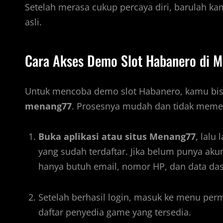
Setelah merasa cukup percaya diri, barulah k
asli.
Cara Akses Demo Slot Habanero di M
Untuk mencoba demo slot Habanero, kamu bisa 
menang77
. Prosesnya mudah dan tidak memer
Buka aplikasi atau situs Menang77
, lalu
yang sudah terdaftar. Jika belum punya aku
hanya butuh email, nomor HP, dan data das
Setelah berhasil login, masuk ke menu pe
daftar penyedia game yang tersedia.