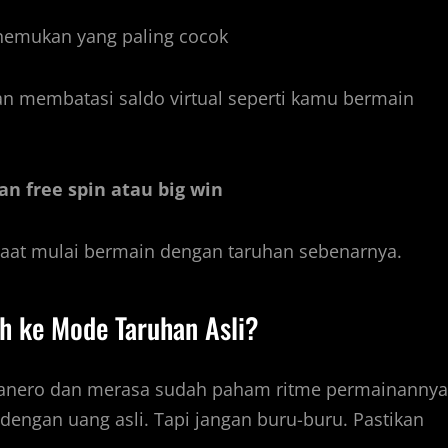
emukan yang paling cocok
an membatasi saldo virtual seperti kamu bermain
 free spin atau big win
saat mulai bermain dengan taruhan sebenarnya.
h ke Mode Taruhan Asli?
banero dan merasa sudah paham ritme permainannya
ngan uang asli. Tapi jangan buru-buru. Pastikan