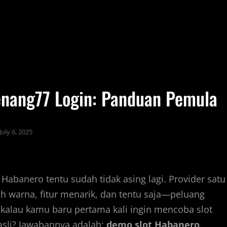
enang77 Login: Panduan Pemula
July 6, 2025
Habanero tentu sudah tidak asing lagi. Provider satu
uh warna, fitur menarik, dan tentu saja—peluang
alau kamu baru pertama kali ingin mencoba slot
sli? Jawabannya adalah:
demo slot Habanero
.