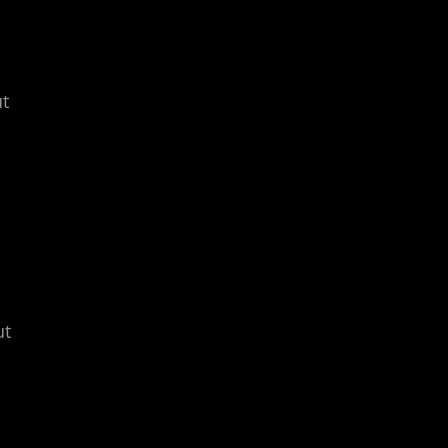
ut
ut