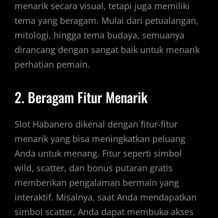
menarik secara visual, tetapi juga memiliki
tema yang beragam. Mulai dari petualangan,
mitologi, hingga tema budaya, semuanya
dirancang dengan sangat baik untuk menarik
perhatian pemain.
2. Beragam Fitur Menarik
Slot Habanero dikenal dengan fitur-fitur
menarik yang bisa meningkatkan peluang
Anda untuk menang. Fitur seperti simbol
wild, scatter, dan bonus putaran gratis
memberikan pengalaman bermain yang
interaktif. Misalnya, saat Anda mendapatkan
simbol scatter, Anda dapat membuka akses