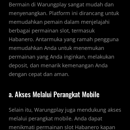
Bermain di Warungplay sangat mudah dan
menyenangkan. Platform ini dirancang untuk
memudahkan pemain dalam menjelajahi
berbagai permainan slot, termasuk
Habanero. Antarmuka yang ramah pengguna
memudahkan Anda untuk menemukan
permainan yang Anda inginkan, melakukan
deposit, dan menarik kemenangan Anda
dengan cepat dan aman.
a. Akses Melalui Perangkat Mobile
Selain itu, Warungplay juga mendukung akses
melalui perangkat mobile. Anda dapat
menikmati permainan slot Habanero kapan