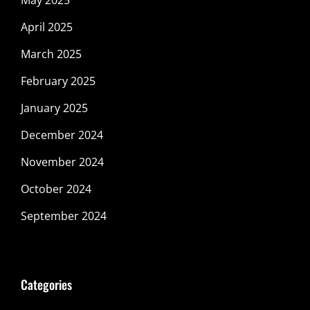
May 2025
April 2025
March 2025
February 2025
January 2025
December 2024
November 2024
October 2024
September 2024
Categories