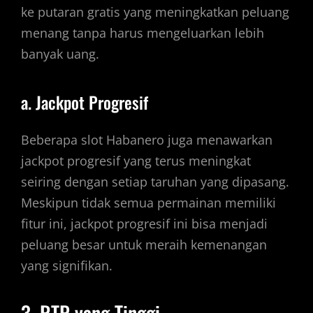
ke putaran gratis yang meningkatkan peluang
menang tanpa harus mengeluarkan lebih
banyak uang.
a. Jackpot Progresif
Beberapa slot Habanero juga menawarkan
jackpot progresif yang terus meningkat
seiring dengan setiap taruhan yang dipasang.
Meskipun tidak semua permainan memiliki
fitur ini, jackpot progresif ini bisa menjadi
peluang besar untuk meraih kemenangan
yang signifikan.
3. RTP yang Tinggi