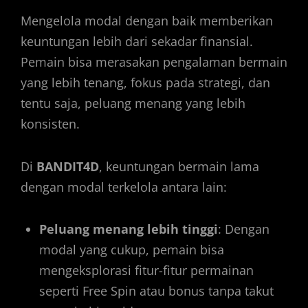
Mengelola modal dengan baik memberikan
keuntungan lebih dari sekadar finansial.
Pemain bisa merasakan pengalaman bermain
yang lebih tenang, fokus pada strategi, dan
tentu saja, peluang menang yang lebih
konsisten.
Di
BANDIT4D
, keuntungan bermain lama
dengan modal terkelola antara lain:
Peluang menang lebih tinggi
: Dengan
modal yang cukup, pemain bisa
mengeksplorasi fitur-fitur permainan
seperti Free Spin atau bonus tanpa takut