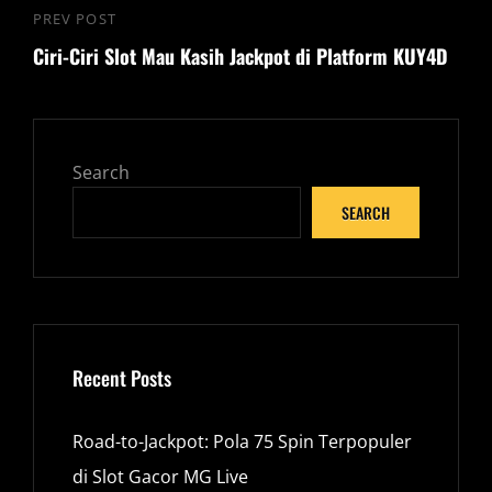
PREV POST
Previous
Ciri-Ciri Slot Mau Kasih Jackpot di Platform KUY4D
Post
Search
SEARCH
Recent Posts
Road-to-Jackpot: Pola 75 Spin Terpopuler
di Slot Gacor MG Live