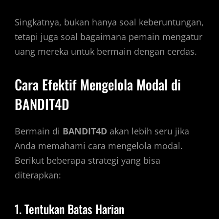
Singkatnya, bukan hanya soal keberuntungan,
tetapi juga soal bagaimana pemain mengatur
uang mereka untuk bermain dengan cerdas.
Cara Efektif Mengelola Modal di
BANDIT4D
Bermain di
BANDIT4D
akan lebih seru jika
Anda memahami cara mengelola modal.
Berikut beberapa strategi yang bisa
diterapkan:
1. Tentukan Batas Harian