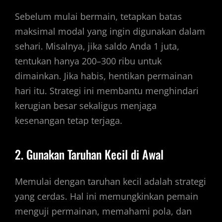
Sebelum mulai bermain, tetapkan batas
maksimal modal yang ingin digunakan dalam
sehari. Misalnya, jika saldo Anda 1 juta,
tentukan hanya 200–300 ribu untuk
dimainkan. Jika habis, hentikan permainan
hari itu. Strategi ini membantu menghindari
kerugian besar sekaligus menjaga
kesenangan tetap terjaga.
2. Gunakan Taruhan Kecil di Awal
Memulai dengan taruhan kecil adalah strategi
yang cerdas. Hal ini memungkinkan pemain
menguji permainan, memahami pola, dan