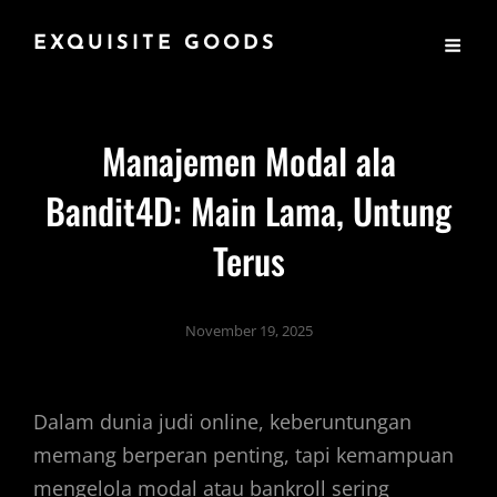
EXQUISITE GOODS
Manajemen Modal ala
Bandit4D: Main Lama, Untung
Terus
November 19, 2025
Dalam dunia judi online, keberuntungan
memang berperan penting, tapi kemampuan
mengelola modal atau bankroll sering