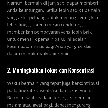
Namun, bermain di jam sepi dapat memberi
Anda keuntungan. Ketika lebih sedikit pemain
yang aktif, peluang untuk menang sering kali
lebih tinggi, karena mesin cenderung
memberikan pembayaran yang lebih baik
untuk menarik pemain baru. Ini adalah
kesempatan emas bagi Anda yang cerdas
dalam memilih waktu bermain.
2. Meningkatkan Fokus dan Konsentrasi
Waktu bermain yang tepat juga berkontribusi
pada tingkat konsentrasi dan fokus Anda.
Bermain saat keadaan tenang, seperti larut
malam atau awal pagi, dapat mengurangi