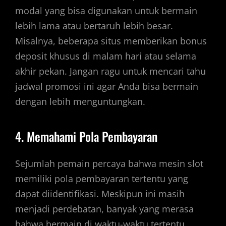
modal yang bisa digunakan untuk bermain
lebih lama atau bertaruh lebih besar.
Misalnya, beberapa situs memberikan bonus
deposit khusus di malam hari atau selama
akhir pekan. Jangan ragu untuk mencari tahu
jadwal promosi ini agar Anda bisa bermain
dengan lebih menguntungkan.
4. Memahami Pola Pembayaran
Sejumlah pemain percaya bahwa mesin slot
memiliki pola pembayaran tertentu yang
dapat diidentifikasi. Meskipun ini masih
menjadi perdebatan, banyak yang merasa
bahwa bermain di waktu-waktu tertentu