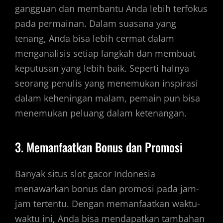
gangguan dan membantu Anda lebih terfokus
pada permainan. Dalam suasana yang
tenang, Anda bisa lebih cermat dalam
menganalisis setiap langkah dan membuat
keputusan yang lebih baik. Seperti halnya
seorang penulis yang menemukan inspirasi
dalam keheningan malam, pemain pun bisa
menemukan peluang dalam ketenangan.
3. Memanfaatkan Bonus dan Promosi
Banyak situs slot gacor Indonesia
menawarkan bonus dan promosi pada jam-
jam tertentu. Dengan memanfaatkan waktu-
waktu ini, Anda bisa mendapatkan tambahan