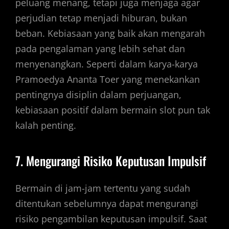
peluang menang, tetapi juga menjaga agar
perjudian tetap menjadi hiburan, bukan
beban. Kebiasaan yang baik akan mengarah
pada pengalaman yang lebih sehat dan
menyenangkan. Seperti dalam karya-karya
Pramoedya Ananta Toer yang menekankan
pentingnya disiplin dalam perjuangan,
kebiasaan positif dalam bermain slot pun tak
kalah penting.
7. Mengurangi Risiko Keputusan Impulsif
Bermain di jam-jam tertentu yang sudah
ditentukan sebelumnya dapat mengurangi
risiko pengambilan keputusan impulsif. Saat