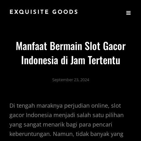
EXQUISITE GOODS
Manfaat Bermain Slot Gacor
Indonesia di Jam Tertentu
September 23, 2024
Di tengah maraknya perjudian online, slot
gacor Indonesia menjadi salah satu pilihan
yang sangat menarik bagi para pencari
keberuntungan. Namun, tidak banyak yang