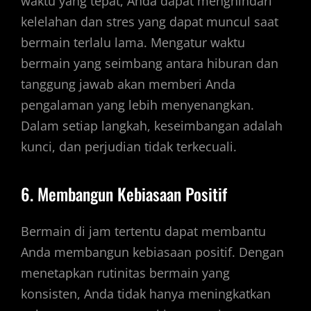
waktu yang tepat, Anda dapat menghindari
kelelahan dan stres yang dapat muncul saat
bermain terlalu lama. Mengatur waktu
bermain yang seimbang antara hiburan dan
tanggung jawab akan memberi Anda
pengalaman yang lebih menyenangkan.
Dalam setiap langkah, keseimbangan adalah
kunci, dan perjudian tidak terkecuali.
6. Membangun Kebiasaan Positif
Bermain di jam tertentu dapat membantu
Anda membangun kebiasaan positif. Dengan
menetapkan rutinitas bermain yang
konsisten, Anda tidak hanya meningkatkan