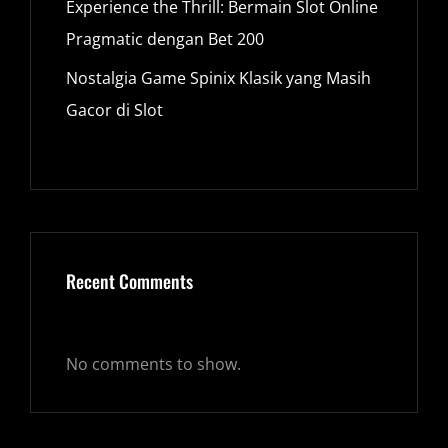
Experience the Thrill: Bermain Slot Online
Pragmatic dengan Bet 200
Nostalgia Game Spinix Klasik yang Masih
Gacor di Slot
Recent Comments
No comments to show.