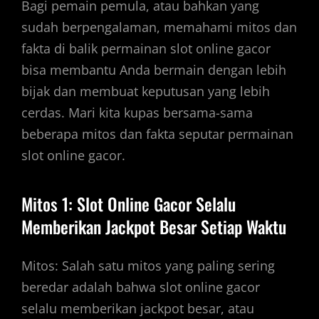
Bagi pemain pemula, atau bahkan yang
sudah berpengalaman, memahami mitos dan
fakta di balik permainan slot online gacor
bisa membantu Anda bermain dengan lebih
bijak dan membuat keputusan yang lebih
cerdas. Mari kita kupas bersama-sama
beberapa mitos dan fakta seputar permainan
slot online gacor.
Mitos 1: Slot Online Gacor Selalu
Memberikan Jackpot Besar Setiap Waktu
Mitos: Salah satu mitos yang paling sering
beredar adalah bahwa slot online gacor
selalu memberikan jackpot besar, atau