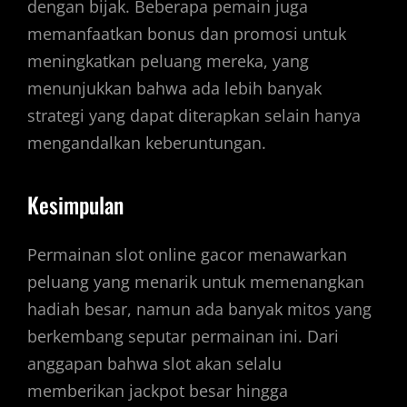
dengan bijak. Beberapa pemain juga
memanfaatkan bonus dan promosi untuk
meningkatkan peluang mereka, yang
menunjukkan bahwa ada lebih banyak
strategi yang dapat diterapkan selain hanya
mengandalkan keberuntungan.
Kesimpulan
Permainan slot online gacor menawarkan
peluang yang menarik untuk memenangkan
hadiah besar, namun ada banyak mitos yang
berkembang seputar permainan ini. Dari
anggapan bahwa slot akan selalu
memberikan jackpot besar hingga