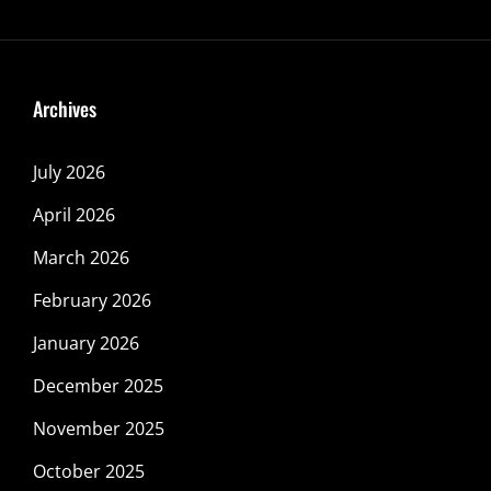
Archives
July 2026
April 2026
March 2026
February 2026
January 2026
December 2025
November 2025
October 2025