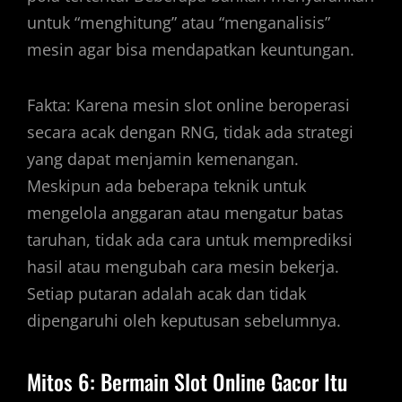
untuk “menghitung” atau “menganalisis”
mesin agar bisa mendapatkan keuntungan.
Fakta: Karena mesin slot online beroperasi
secara acak dengan RNG, tidak ada strategi
yang dapat menjamin kemenangan.
Meskipun ada beberapa teknik untuk
mengelola anggaran atau mengatur batas
taruhan, tidak ada cara untuk memprediksi
hasil atau mengubah cara mesin bekerja.
Setiap putaran adalah acak dan tidak
dipengaruhi oleh keputusan sebelumnya.
Mitos 6: Bermain Slot Online Gacor Itu