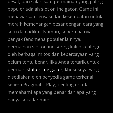
pesat, dan salah satu permainan yang paling
populer adalah slot online gacor. Game ini
menawarkan sensasi dan kesempatan untuk
meraih kemenangan besar dengan cara yang
seru dan adiktif. Namun, seperti halnya
banyak fenomena populer lainnya,
permainan slot online sering kali dikelilingi
oleh berbagai mitos dan kepercayaan yang
belum tentu benar. Jika Anda tertarik untuk
bermain
slot online gacor
, khususnya yang
disediakan oleh penyedia game terkenal
seperti Pragmatic Play, penting untuk
memahami apa yang benar dan apa yang
hanya sekadar mitos.