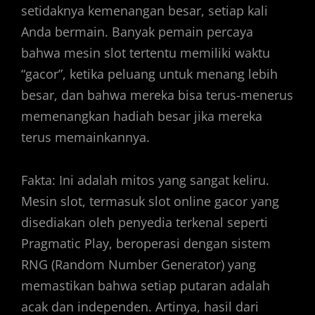
setidaknya kemenangan besar, setiap kali
Anda bermain. Banyak pemain percaya
bahwa mesin slot tertentu memiliki waktu
“gacor”, ketika peluang untuk menang lebih
besar, dan bahwa mereka bisa terus-menerus
memenangkan hadiah besar jika mereka
terus memainkannya.
Fakta: Ini adalah mitos yang sangat keliru.
Mesin slot, termasuk slot online gacor yang
disediakan oleh penyedia terkenal seperti
Pragmatic Play, beroperasi dengan sistem
RNG (Random Number Generator) yang
memastikan bahwa setiap putaran adalah
acak dan independen. Artinya, hasil dari