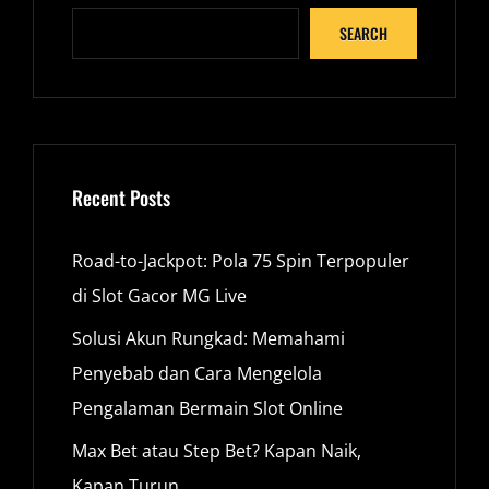
SEARCH
Recent Posts
Road-to-Jackpot: Pola 75 Spin Terpopuler
di Slot Gacor MG Live
Solusi Akun Rungkad: Memahami
Penyebab dan Cara Mengelola
Pengalaman Bermain Slot Online
Max Bet atau Step Bet? Kapan Naik,
Kapan Turun