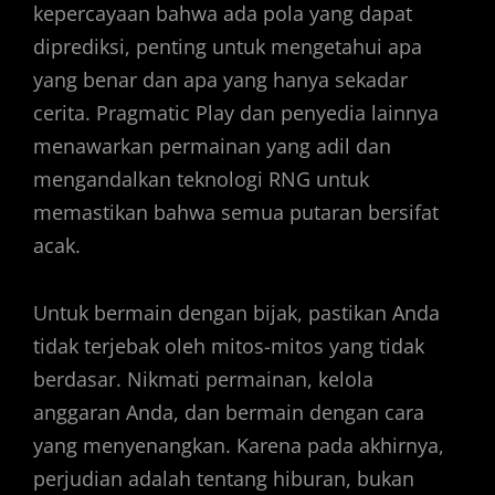
kepercayaan bahwa ada pola yang dapat
diprediksi, penting untuk mengetahui apa
yang benar dan apa yang hanya sekadar
cerita. Pragmatic Play dan penyedia lainnya
menawarkan permainan yang adil dan
mengandalkan teknologi RNG untuk
memastikan bahwa semua putaran bersifat
acak.
Untuk bermain dengan bijak, pastikan Anda
tidak terjebak oleh mitos-mitos yang tidak
berdasar. Nikmati permainan, kelola
anggaran Anda, dan bermain dengan cara
yang menyenangkan. Karena pada akhirnya,
perjudian adalah tentang hiburan, bukan