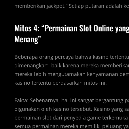
memberikan jackpot.” Setiap putaran adalah 
Mitos 4: “Permainan Slot Online yan
Menang”
Beberapa orang percaya bahwa kasino tertentu
dimenangkan’, baik karena mereka memberikan
mereka lebih mengutamakan kenyamanan pemai
kasino tertentu berdasarkan mitos ini.
Fakta: Sebenarnya, hal ini sangat bergantung 
digunakan oleh kasino tersebut. Kasino yang 
permainan slot dari penyedia game terkemuka
semua permainan mereka memiliki peluang yan