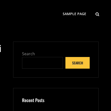
SEARCH
SAMPLE PAGE
i
Search
SEARCH
Recent Posts