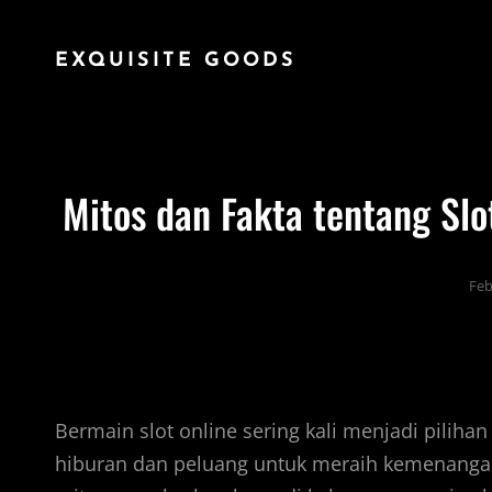
EXQUISITE GOODS
Mitos dan Fakta tentang Slo
Feb
Bermain slot online sering kali menjadi pilih
hiburan dan peluang untuk meraih kemenangan 