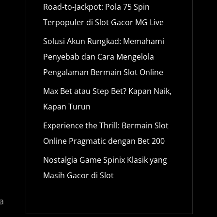
Road-to-Jackpot: Pola 75 Spin
Terpopuler di Slot Gacor MG Live
Solusi Akun Rungkad: Memahami
Penyebab dan Cara Mengelola
Pengalaman Bermain Slot Online
Max Bet atau Step Bet? Kapan Naik,
Kapan Turun
Experience the Thrill: Bermain Slot
Online Pragmatic dengan Bet 200
n
Nostalgia Game Spinix Klasik yang
Masih Gacor di Slot
a