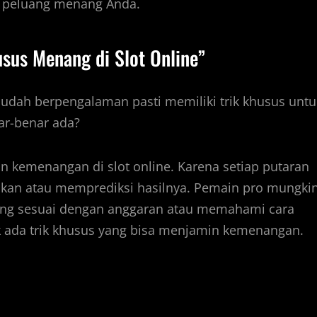
r peluang menang Anda.
sus Menang di Slot Online”
udah berpengalaman pasti memiliki trik khusus untu
nar-benar ada?
in kemenangan di slot online. Karena setiap putaran
likan atau memprediksi hasilnya. Pemain pro mungki
ng sesuai dengan anggaran atau memahami cara
idak ada trik khusus yang bisa menjamin kemenangan.