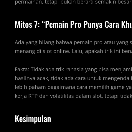
permainan, tetapi bukan berarti semakin besa
Mitos 7: “Pemain Pro Punya Cara Khu
Ada yang bilang bahwa pemain pro atau yang s
menang di slot online. Lalu, apakah trik ini be
Fakta: Tidak ada trik rahasia yang bisa menjam
hasilnya acak, tidak ada cara untuk mengenda
lebih paham bagaimana cara memilih game ya
kerja RTP dan volatilitas dalam slot, tetapi t
Kesimpulan