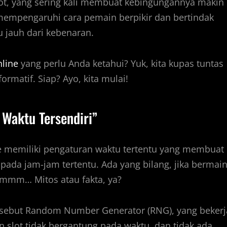
ot, yang sering kali membuat kebingungannya makin
mempengaruhi cara pemain berpikir dan bertindak
 jauh dari kebenaran.
nline
yang perlu Anda ketahui? Yuk, kita kupas tuntas
rmatif. Siap? Ayo, kita mulai!
 Waktu Tersendiri”
e memiliki pengaturan waktu tertentu yang membuat
ada jam-jam tertentu. Ada yang bilang, jika bermai
mmm… Mitos atau fakta, ya?
disebut Random Number Generator (RNG), yang bekerj
ran slot tidak bergantung pada waktu, dan tidak ada