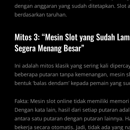
dengan anggaran yang sudah ditetapkan. Slot 
berdasarkan taruhan.
Mitos 3: “Mesin Slot yang Sudah L
Segera Menang Besar”
Ini adalah mitos klasik yang sering kali diper
beberapa putaran tanpa kemenangan, mesin s
bentuk ‘balas dendam’ kepada pemain yang su
Fakta: Mesin slot online tidak memiliki memor
Dengan kata lain, hasil dari setiap putaran ad
antara satu putaran dengan putaran lainnya. H
bekerja secara otomatis. Jadi, tidak ada yan