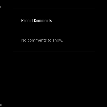
h
Recent Comments
No comments to show.
ai