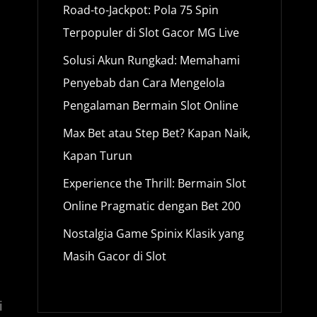
Road-to-Jackpot: Pola 75 Spin
Terpopuler di Slot Gacor MG Live
Solusi Akun Rungkad: Memahami
Penyebab dan Cara Mengelola
Pengalaman Bermain Slot Online
Max Bet atau Step Bet? Kapan Naik,
Kapan Turun
Experience the Thrill: Bermain Slot
Online Pragmatic dengan Bet 200
Nostalgia Game Spinix Klasik yang
Masih Gacor di Slot
i