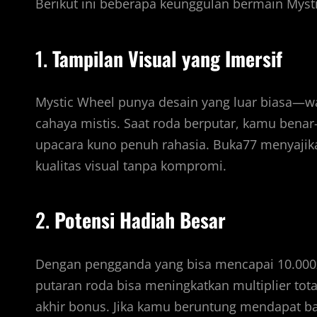
Berikut ini beberapa keunggulan bermain Myst
1.
Tampilan Visual yang Imersif
Mystic Wheel punya desain yang luar biasa—w
cahaya mistis. Saat roda berputar, kamu bena
upacara kuno penuh rahasia. Buka77 menyajikan
kualitas visual tanpa kompromi.
2.
Potensi Hadiah Besar
Dengan pengganda yang bisa mencapai 10.000x 
putaran roda bisa meningkatkan multiplier tot
akhir bonus. Jika kamu beruntung mendapat ba