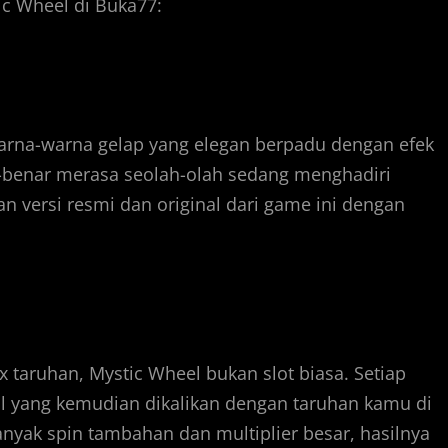
ic Wheel di Buka77:
arna-warna gelap yang elegan berpadu dengan efek
r-benar merasa seolah-olah sedang menghadiri
 versi resmi dan original dari game ini dengan
taruhan, Mystic Wheel bukan slot biasa. Setiap
al yang kemudian dikalikan dengan taruhan kamu di
nyak spin tambahan dan multiplier besar, hasilnya