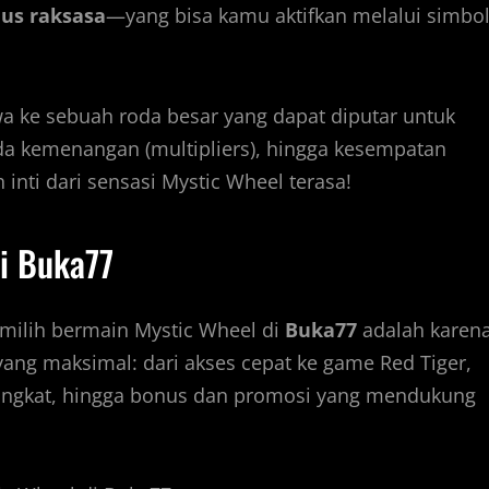
us raksasa
—yang bisa kamu aktifkan melalui simbo
a ke sebuah roda besar yang dapat diputar untuk
a kemenangan (multipliers), hingga kesempatan
inti dari sensasi Mystic Wheel terasa!
i Buka77
milih bermain Mystic Wheel di
Buka77
adalah karen
ang maksimal: dari akses cepat ke game Red Tiger,
rangkat, hingga bonus dan promosi yang mendukung