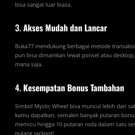
bisa sangat luar biasa.
3.
Akses Mudah dan Lancar
Buka77 mendukung berbagai metode transaksi,
pun bisa dimainkan lewat ponsel atau desktop
mana saja.
4.
Kesempatan Bonus Tambahan
Simbol Mystic Wheel bisa muncul lebih dari s
kamu dapatkan, semakin banyak putaran bonu
memicu hingga 10 putaran roda dalam satu se
pulang jackpot!