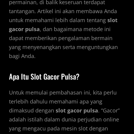
permainan, di balik keseruan terdapat
tantangan. Artikel ini akan membawa Anda
untuk memahami lebih dalam tentang
slot
gacor pulsa
, dan bagaimana metode ini
dapat memberikan pengalaman bermain
yang menyenangkan serta menguntungkan
bagi Anda.
Apa Itu Slot Gacor Pulsa?
Untuk memulai pembahasan ini, kita perlu
terlebih dahulu memahami apa yang
dimaksud dengan
slot gacor pulsa
. “Gacor”
adalah istilah dalam dunia perjudian online
yang mengacu pada mesin slot dengan