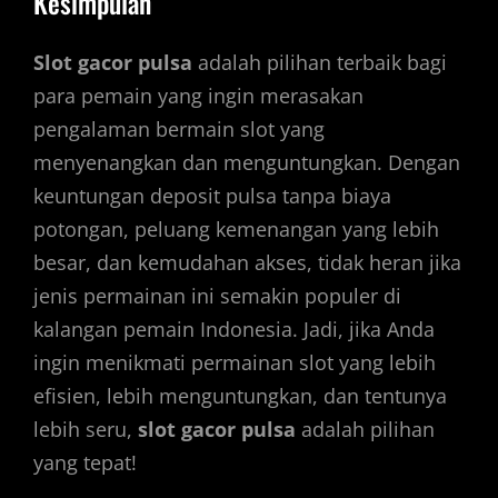
Kesimpulan
Slot gacor pulsa
adalah pilihan terbaik bagi
para pemain yang ingin merasakan
pengalaman bermain slot yang
menyenangkan dan menguntungkan. Dengan
keuntungan deposit pulsa tanpa biaya
potongan, peluang kemenangan yang lebih
besar, dan kemudahan akses, tidak heran jika
jenis permainan ini semakin populer di
kalangan pemain Indonesia. Jadi, jika Anda
ingin menikmati permainan slot yang lebih
efisien, lebih menguntungkan, dan tentunya
lebih seru,
slot gacor pulsa
adalah pilihan
yang tepat!