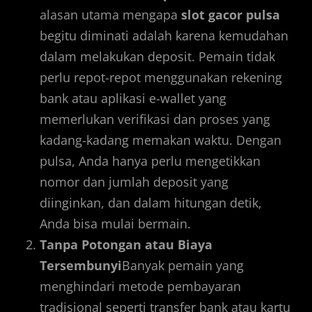
alasan utama mengapa
slot gacor pulsa
begitu diminati adalah karena kemudahan
dalam melakukan deposit. Pemain tidak
perlu repot-repot menggunakan rekening
bank atau aplikasi e-wallet yang
memerlukan verifikasi dan proses yang
kadang-kadang memakan waktu. Dengan
pulsa, Anda hanya perlu mengetikkan
nomor dan jumlah deposit yang
diinginkan, dan dalam hitungan detik,
Anda bisa mulai bermain.
Tanpa Potongan atau Biaya
Tersembunyi
Banyak pemain yang
menghindari metode pembayaran
tradisional seperti transfer bank atau kartu