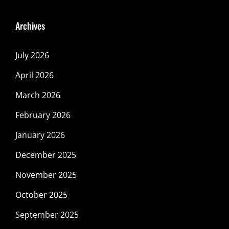
Archives
July 2026
April 2026
March 2026
February 2026
January 2026
December 2025
November 2025
October 2025
September 2025