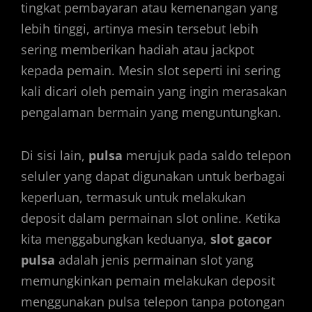
tingkat pembayaran atau kemenangan yang
lebih tinggi, artinya mesin tersebut lebih
sering memberikan hadiah atau jackpot
kepada pemain. Mesin slot seperti ini sering
kali dicari oleh pemain yang ingin merasakan
pengalaman bermain yang menguntungkan.
Di sisi lain,
pulsa
merujuk pada saldo telepon
seluler yang dapat digunakan untuk berbagai
keperluan, termasuk untuk melakukan
deposit dalam permainan slot online. Ketika
kita menggabungkan keduanya,
slot gacor
pulsa
adalah jenis permainan slot yang
memungkinkan pemain melakukan deposit
menggunakan pulsa telepon tanpa potongan