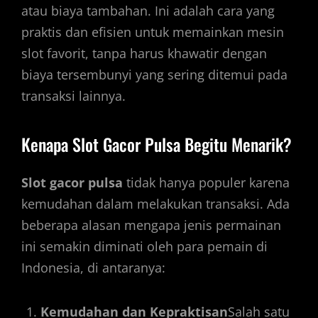
atau biaya tambahan. Ini adalah cara yang
praktis dan efisien untuk memainkan mesin
slot favorit, tanpa harus khawatir dengan
biaya tersembunyi yang sering ditemui pada
transaksi lainnya.
Kenapa Slot Gacor Pulsa Begitu Menarik?
Slot gacor pulsa
tidak hanya populer karena
kemudahan dalam melakukan transaksi. Ada
beberapa alasan mengapa jenis permainan
ini semakin diminati oleh para pemain di
Indonesia, di antaranya:
Kemudahan dan Kepraktisan
Salah satu