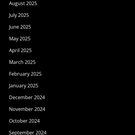
August 2025
July 2025
June 2025
May 2025
April 2025
March 2025
February 2025
January 2025
December 2024
November 2024
October 2024
September 2024