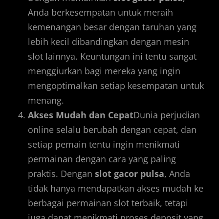
Anda berkesempatan untuk meraih
kemenangan besar dengan taruhan yang
lebih kecil dibandingkan dengan mesin
slot lainnya. Keuntungan ini tentu sangat
menggiurkan bagi mereka yang ingin
mengoptimalkan setiap kesempatan untuk
menang.
Akses Mudah dan Cepat
Dunia perjudian
online selalu berubah dengan cepat, dan
setiap pemain tentu ingin menikmati
permainan dengan cara yang paling
praktis. Dengan
slot gacor pulsa
, Anda
tidak hanya mendapatkan akses mudah ke
berbagai permainan slot terbaik, tetapi
juga dapat menikmati proses deposit yang