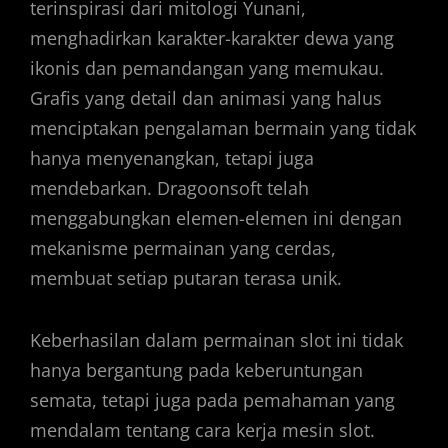
terinspirasi dari mitologi Yunani,
menghadirkan karakter-karakter dewa yang
ikonis dan pemandangan yang memukau.
Grafis yang detail dan animasi yang halus
menciptakan pengalaman bermain yang tidak
hanya menyenangkan, tetapi juga
mendebarkan. Dragoonsoft telah
menggabungkan elemen-elemen ini dengan
mekanisme permainan yang cerdas,
membuat setiap putaran terasa unik.
Keberhasilan dalam permainan slot ini tidak
hanya bergantung pada keberuntungan
semata, tetapi juga pada pemahaman yang
mendalam tentang cara kerja mesin slot.