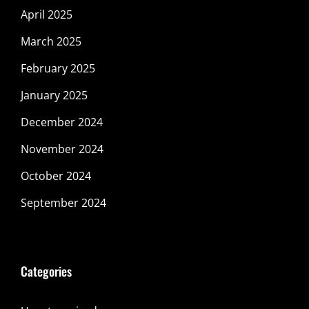
April 2025
March 2025
February 2025
January 2025
December 2024
November 2024
October 2024
September 2024
Categories