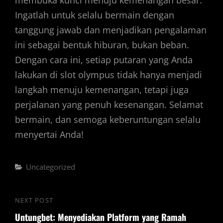
membuka kunci menuju kemenangan besar.
Ingatlah untuk selalu bermain dengan
tanggung jawab dan menjadikan pengalaman
ini sebagai bentuk hiburan, bukan beban.
Dengan cara ini, setiap putaran yang Anda
lakukan di slot olympus tidak hanya menjadi
langkah menuju kemenangan, tetapi juga
perjalanan yang penuh kesenangan. Selamat
bermain, dan semoga keberuntungan selalu
menyertai Anda!
Categories
Uncategorized
Post
NEXT POST
Next
navigation
Untungbet: Menyediakan Platform yang Ramah
Post