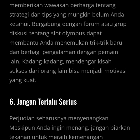
memberikan wawasan berharga tentang
strategi dan tips yang mungkin belum Anda
ketahui. Bergabung dengan forum atau grup
diskusi tentang slot olympus dapat
membantu Anda menemukan trik-trik baru
dan berbagi pengalaman dengan pemain
lain. Kadang-kadang, mendengar kisah
sukses dari orang lain bisa menjadi motivasi
yang kuat.
6. Jangan Terlalu Serius
Perjudian seharusnya menyenangkan.
Meskipun Anda ingin menang, jangan biarkan
tekanan untuk meraih kemenangan