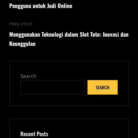
Pengguna untuk Judi Online
PREV POST
Previous
Menggunakan Teknologi dalam Slot Toto: Inovasi dan
Post
Keunggulan
Search
SEARCH
Recent Posts