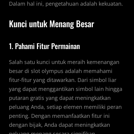
Dalam hal ini, pengetahuan adalah kekuatan.
Kunci untuk Menang Besar
1. Pahami Fitur Permainan
Salah satu kunci untuk meraih kemenangan
besar di slot olympus adalah memahami
fitur-fitur yang ditawarkan. Dari simbol liar
yang dapat menggantikan simbol lain hingga
putaran gratis yang dapat meningkatkan
peluang Anda, setiap elemen memiliki peran
penting. Dengan memanfaatkan fitur ini
dengan bijak, Anda dapat meningkatkan
peluang menang secara signifikan.