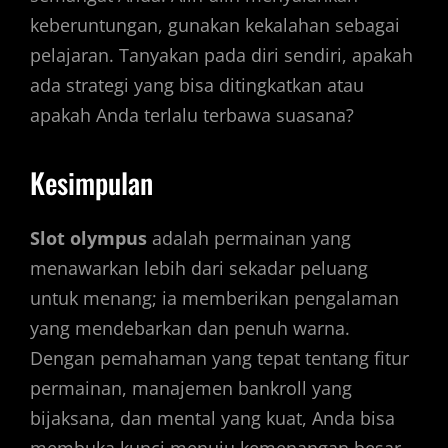
keberuntungan, gunakan kekalahan sebagai
pelajaran. Tanyakan pada diri sendiri, apakah
ada strategi yang bisa ditingkatkan atau
apakah Anda terlalu terbawa suasana?
Kesimpulan
Slot olympus
adalah permainan yang
menawarkan lebih dari sekadar peluang
untuk menang; ia memberikan pengalaman
yang mendebarkan dan penuh warna.
Dengan pemahaman yang tepat tentang fitur
permainan, manajemen bankroll yang
bijaksana, dan mental yang kuat, Anda bisa