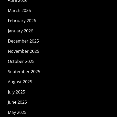
April 2026
March 2026
February 2026
January 2026
December 2025
November 2025
October 2025
September 2025
August 2025
July 2025
June 2025
May 2025