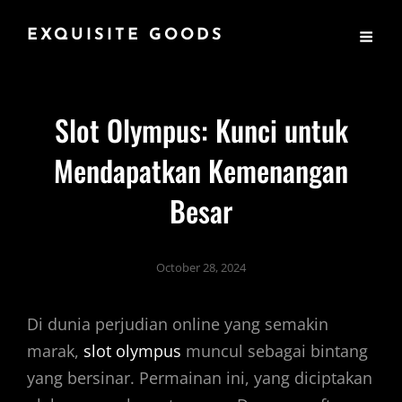
EXQUISITE GOODS
Slot Olympus: Kunci untuk
Mendapatkan Kemenangan
Besar
October 28, 2024
Di dunia perjudian online yang semakin
marak,
slot olympus
muncul sebagai bintang
yang bersinar. Permainan ini, yang diciptakan