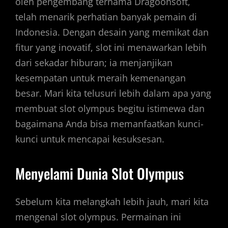
oleh pengembang ternama Dragoonsoft,
telah menarik perhatian banyak pemain di
Indonesia. Dengan desain yang memikat dan
fitur yang inovatif, slot ini menawarkan lebih
dari sekadar hiburan; ia menjanjikan
kesempatan untuk meraih kemenangan
besar. Mari kita telusuri lebih dalam apa yang
membuat slot olympus begitu istimewa dan
bagaimana Anda bisa memanfaatkan kunci-
kunci untuk mencapai kesuksesan.
Menyelami Dunia Slot Olympus
Sebelum kita melangkah lebih jauh, mari kita
mengenal slot olympus. Permainan ini