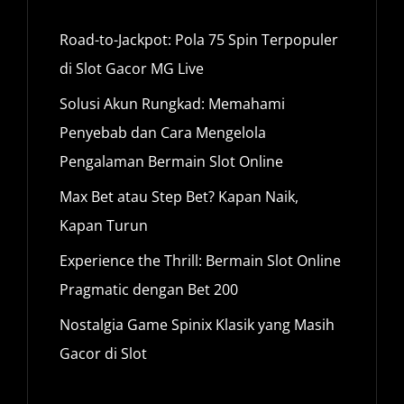
Road-to-Jackpot: Pola 75 Spin Terpopuler
di Slot Gacor MG Live
Solusi Akun Rungkad: Memahami
Penyebab dan Cara Mengelola
Pengalaman Bermain Slot Online
Max Bet atau Step Bet? Kapan Naik,
Kapan Turun
Experience the Thrill: Bermain Slot Online
Pragmatic dengan Bet 200
Nostalgia Game Spinix Klasik yang Masih
Gacor di Slot