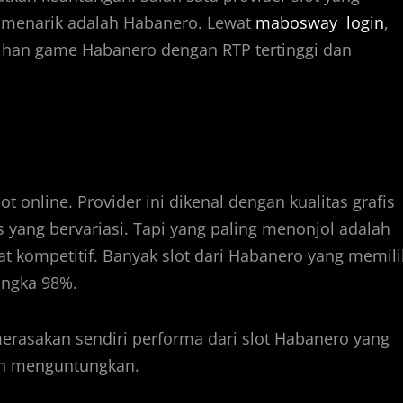
g menarik adalah Habanero. Lewat
mabosway login
,
lihan game Habanero dengan RTP tertinggi dan
online. Provider ini dikenal dengan kualitas grafis
nus yang bervariasi. Tapi yang paling menonjol adalah
t kompetitif. Banyak slot dari Habanero yang memili
angka 98%.
erasakan sendiri performa dari slot Habanero yang
dan menguntungkan.