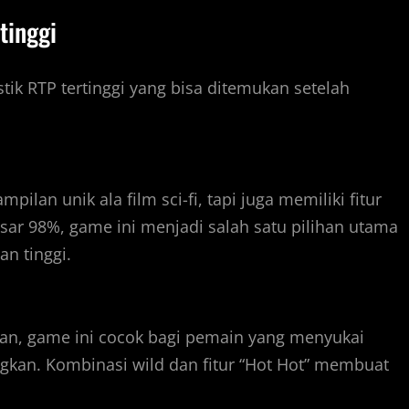
tinggi
ik RTP tertinggi yang bisa ditemukan setelah
pilan unik ala film sci-fi, tapi juga memiliki fitur
ar 98%, game ini menjadi salah satu pilihan utama
n tinggi.
an, game ini cocok bagi pemain yang menyukai
an. Kombinasi wild dan fitur “Hot Hot” membuat