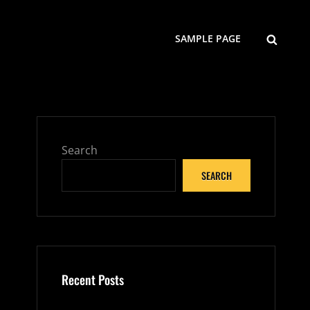
SEARCH
SAMPLE PAGE
Search
SEARCH
Recent Posts