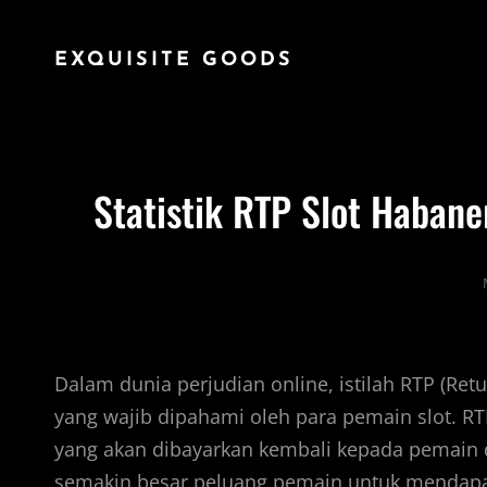
EXQUISITE GOODS
Statistik RTP Slot Habane
Dalam dunia perjudian online, istilah RTP (Retu
yang wajib dipahami oleh para pemain slot. RT
yang akan dibayarkan kembali kepada pemain d
semakin besar peluang pemain untuk mendapat