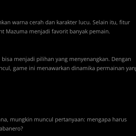
an warna cerah dan karakter lucu. Selain itu, fitur
unt Mazuma menjadi favorit banyak pemain.
s bisa menjadi pilihan yang menyenangkan. Dengan
muncul, game ini menawarkan dinamika permainan yan
 sana, mungkin muncul pertanyaan: mengapa harus
Habanero?